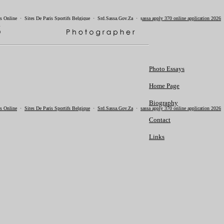
s Online
·
Sites De Paris Sportifs Belgique
·
Srd.Sassa.Gov.Za
·
sassa apply 370 online application 2026
Photo Essays
Home Page
Biography
s Online
·
Sites De Paris Sportifs Belgique
·
Srd.Sassa.Gov.Za
·
sassa apply 370 online application 2026
Contact
Links