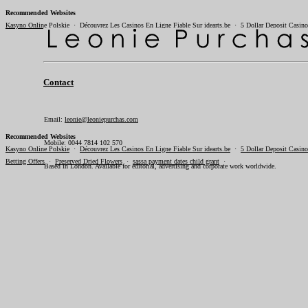
Recommended Websites
Kasyno Online Polskie
·
Découvrez Les Casinos En Ligne Fiable Sur idearts.be
·
5 Dollar Deposit Casino
Contact
Email:
leonie@leoniepurchas.com
Recommended Websites
Mobile: 0044 7814 102 570
Kasyno Online Polskie
·
Découvrez Les Casinos En Ligne Fiable Sur idearts.be
·
5 Dollar Deposit Casino
Betting Offers
·
Preserved Dried Flowers
·
sassa payment dates child grant
·
Based in London. Available for editorial, advertising and corporate work worldwide.